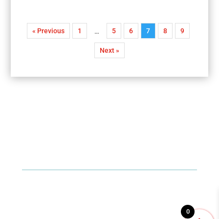
« Previous
1
5
6
7
8
9
…
Next »
0