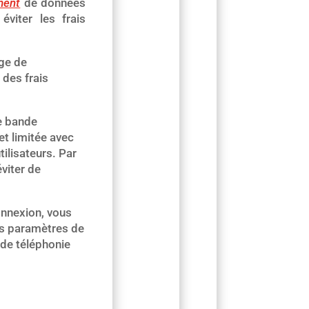
ment
de données
viter les frais
ge de
 des frais
de bande
t limitée avec
tilisateurs. Par
viter de
onnexion, vous
es paramètres de
 de téléphonie