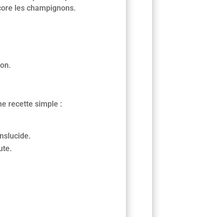
core les champignons.
son.
e recette simple :
anslucide.
ute.