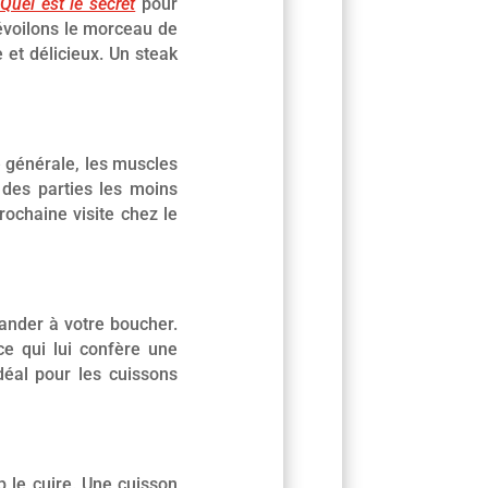
Quel est le secret
pour
dévoilons le morceau de
et délicieux. Un steak
 générale, les muscles
 des parties les moins
rochaine visite chez le
ander à votre boucher.
 ce qui lui confère une
déal pour les cuissons
p le cuire. Une cuisson