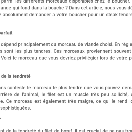
er parmi les différents morceaux disponibles chez le boucher.
iande qui fond dans la bouche ? Dans cet article, nous vous 
 absolument demander à votre boucher pour un steak tendre 
arfait
k dépend principalement du morceau de viande choisi. En règle
ins sont les plus tendres. Ces morceaux proviennent souvent
l. Voici le morceau que vous devriez privilégier lors de votre p
i de la tendreté
sans conteste le morceau le plus tendre que vous pouvez dem
rrière de l’animal, le filet est un muscle très peu sollicité,
le. Ce morceau est également très maigre, ce qui le rend i
 sophistiquées.
?
nt de la tendreté du filet de bœuf, il est crucial de ne pas tro