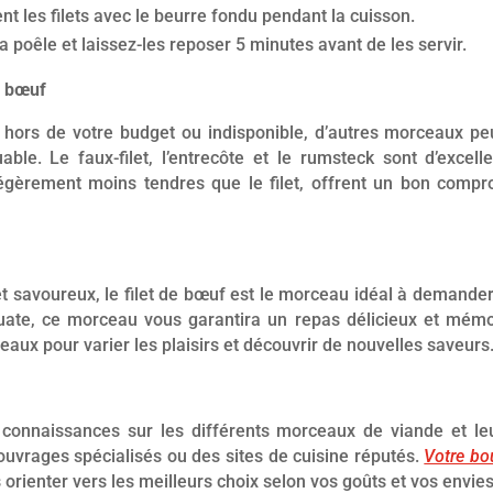
t les filets avec le beurre fondu pendant la cuisson.
 la poêle et laissez-les reposer 5 minutes avant de les servir.
e bœuf
st hors de votre budget ou indisponible, d’autres morceaux pe
ble. Le faux-filet, l’entrecôte et le rumsteck sont d’excelle
gèrement moins tendres que le filet, offrent un bon compr
t savoureux, le filet de bœuf est le morceau idéal à demande
ate, ce morceau vous garantira un repas délicieux et mémo
aux pour varier les plaisirs et découvrir de nouvelles saveurs.
connaissances sur les différents morceaux de viande et le
uvrages spécialisés ou des sites de cuisine réputés.
Votre bo
 orienter vers les meilleurs choix selon vos goûts et vos envies