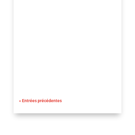
guezio.com
Nouvelle défaite judiciaire pour P. Diddy : La
justice américaine a de nouveau refusé la
demande de libération conditionnelle du
célèbre rappeur et producteur Sean Combs,
connu sous les pseudonymes P. Diddy ou
Puff Daddy.
« Entrées précédentes