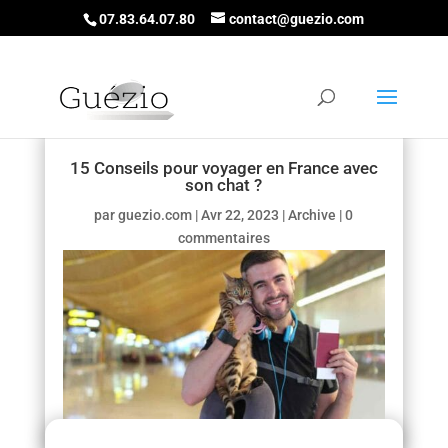
07.83.64.07.80
contact@guezio.com
15 Conseils pour voyager en France avec
son chat ?
par
guezio.com
|
Avr 22, 2023
|
Archive
|
0
commentaires