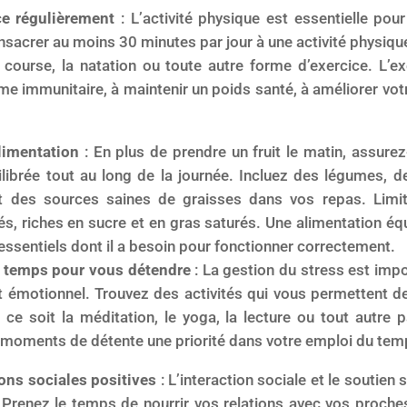
ice régulièrement
: L’activité physique est essentielle pou
sacrer au moins 30 minutes par jour à une activité physiq
 course, la natation ou toute autre forme d’exercice. L’ex
me immunitaire, à maintenir un poids santé, à améliorer vot
alimentation
: En plus de prendre un fruit le matin, assu
ilibrée tout au long de la journée. Incluez des légumes, d
et des sources saines de graisses dans vos repas. Lim
s, riches en sucre et en gras saturés. Une alimentation équi
essentiels dont il a besoin pour fonctionner correctement.
 temps pour vous détendre
: La gestion du stress est imp
et émotionnel. Trouvez des activités qui vous permettent d
 ce soit la méditation, le yoga, la lecture ou tout autre
s moments de détente une priorité dans votre emploi du tem
ions sociales positives
: L’interaction sociale et le soutien
 Prenez le temps de nourrir vos relations avec vos proches