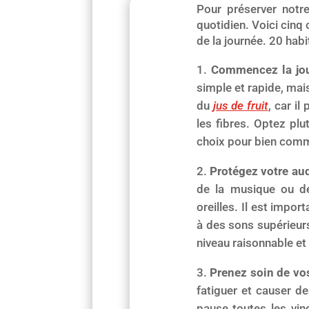
Pour préserver notre
quotidien. Voici cinq 
de la journée. 20 hab
Commencez la jour
simple et rapide, ma
du
jus de fruit
, car il
les fibres. Optez pl
choix pour bien comm
Protégez votre au
de la musique ou d
oreilles. Il est impor
à des sons supérieur
niveau raisonnable et
Prenez soin de vos
fatiguer et causer d
pause toutes les vin