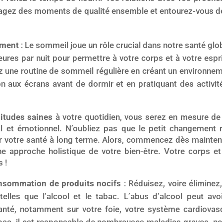
agez des moments de qualité ensemble et entourez-vous d
mment
: Le sommeil joue un rôle crucial dans notre santé gl
eures par nuit pour permettre à votre corps et à votre espr
z une routine de sommeil régulière en créant un environnem
ion aux écrans avant de dormir et en pratiquant des activit
bitudes saines
à votre quotidien, vous serez en mesure de 
l et émotionnel. N’oubliez pas que le petit changement r
sur votre santé à long terme. Alors, commencez dès mainten
e approche holistique de votre bien-être. Votre corps et
 !
onsommation de produits nocifs
: Réduisez, voire élimine
elles que l’alcool et le tabac. L’abus d’alcool peut a
anté, notamment sur votre foie, votre système cardiovasc
bac, il est responsable de nombreuses maladies graves, n