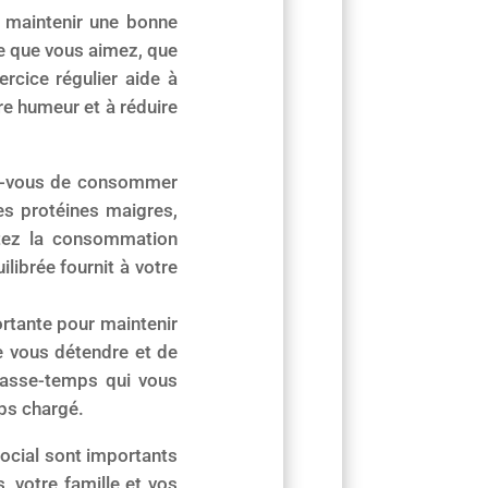
r maintenir une bonne
ue que vous aimez, que
ercice régulier aide à
re humeur et à réduire
rez-vous de consommer
es protéines maigres,
itez la consommation
librée fournit à votre
ortante pour maintenir
e vous détendre et de
 passe-temps qui vous
ps chargé.
 social sont importants
, votre famille et vos