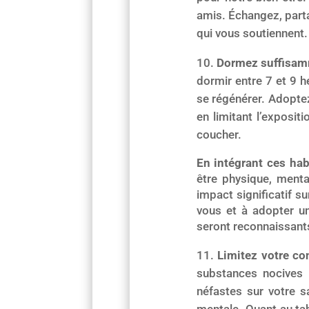
amis. Échangez, part
qui vous soutiennent.
Dormez suffisa
dormir entre 7 et 9 h
se régénérer. Adopte
en limitant l’exposit
coucher.
En intégrant ces ha
être physique, menta
impact significatif 
vous et à adopter un
seront reconnaissants
Limitez votre c
substances nocives t
néfastes sur votre s
mentale. Quant au ta