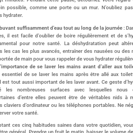
loin possible, comme une porte ou un mur. N’oubliez pa
s hydrater.
buvant suffisamment d’eau tout au long de la journée
: Da
s, il est facile d’oublier de boire régulièrement et de s’
damental pour notre santé. La déshydratation peut alté
ans les cas les plus avancés, entraîner des nausées ou de
 portée de main pour vous rappeler de vous hydrater réguliè
’importance de se laver les mains avant d’aller aux toil
 essentiel de se laver les mains après être allé aux toil
l est tout aussi important de les laver avant. Ce geste d’h
né les nombreuses surfaces avec lesquelles nous 
rtaines d’entre elles peuvent être de véritables nids à
s claviers d’ordinateur ou les téléphones portables. Ne né
rver votre santé.
tant ces cinq habitudes saines dans votre quotidien, vou
être général. Prendre un fruit le matin, baisser le volume de