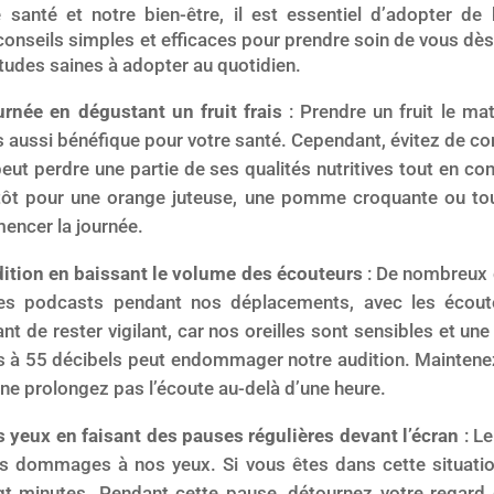
 santé et notre bien-être, il est essentiel d’adopter d
conseils simples et efficaces pour prendre soin de vous dès 
itudes saines à adopter au quotidien.
née en dégustant un fruit frais
: Prendre un fruit le ma
is aussi bénéfique pour votre santé. Cependant, évitez de
 peut perdre une partie de ses qualités nutritives tout en c
utôt pour une orange juteuse, une pomme croquante ou tout
encer la journée.
dition en baissant le volume des écouteurs
: De nombreux 
es podcasts pendant nos déplacements, avec les écoute
tant de rester vigilant, car nos oreilles sont sensibles et u
s à 55 décibels peut endommager notre audition. Maintene
 ne prolongez pas l’écoute au-delà d’une heure.
 yeux en faisant des pauses régulières devant l’écran
: L
es dommages à nos yeux. Si vous êtes dans cette situatio
gt minutes. Pendant cette pause, détournez votre regard d