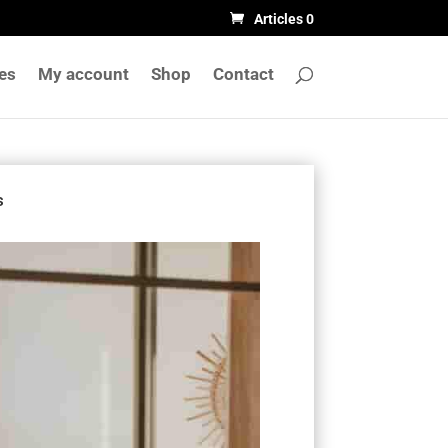
Articles 0
les
My account
Shop
Contact
s