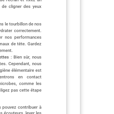
s de cligner des yeux
ns le tourbillon de nos
hydrater correctement.
rer nos performances
s maux de tête. Gardez
rement.
ettes
: Bien sûr, nous
ettes. Cependant, nous
ygiène élémentaire est
entrons en contact
 microbes, comme les
gligez pas cette étape
s pouvez contribuer à
s écouteurs, lever les