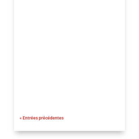
guezio.com
Comment perdre du ventre pour une femme
naturellement : Le désir d’avoir un ventre
plus plat et plus tonique est une
préoccupation courante pour de
nombreuses femmes. Au-delà de l’aspect
esthétique, l’accumulation de graisse
abdominale,
« Entrées précédentes