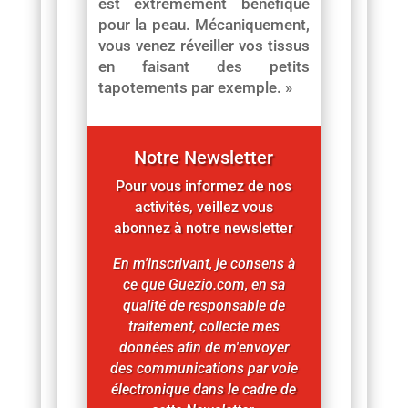
est extrêmement bénéfique
pour la peau. Mécaniquement,
vous venez réveiller vos tissus
en faisant des petits
tapotements par exemple. »
Notre Newsletter
Pour vous informez de nos
activités, veillez vous
abonnez à notre newsletter
En m'inscrivant, je consens à
ce que Guezio.com, en sa
qualité de responsable de
traitement, collecte mes
données afin de m'envoyer
des communications par voie
électronique dans le cadre de