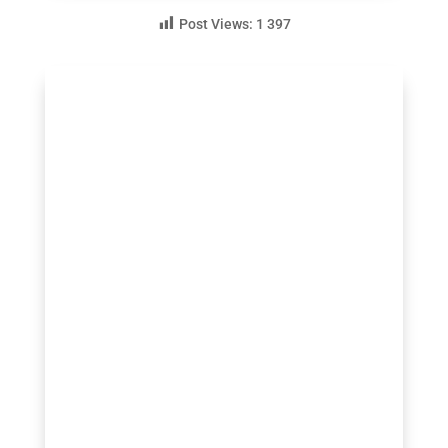
Post Views:
1 397
guezio.com
Comment Faire Pour Perdre la Graisse du
Ventre :