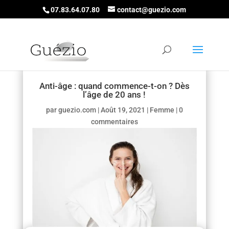
07.83.64.07.80
contact@guezio.com
Anti-âge : quand commence-t-on ? Dès
l’âge de 20 ans !
par
guezio.com
|
Août 19, 2021
|
Femme
|
0
commentaires