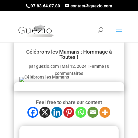
07.83.64.07.80
contact@guezio.com
Célébrons les Mamans : Hommage à
Toutes !
par
guezio.com
|
Mai 12, 2024
|
Femme
|
0
commentaires
Feel free to share our content