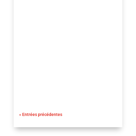
guezio.com
Comment perdre du ventre pour une femme
naturellement : Le désir d’avoir un ventre
plus plat et plus tonique est une
préoccupation courante pour de
nombreuses femmes. Au-delà de l’aspect
esthétique, l’accumulation de graisse
abdominale,
« Entrées précédentes