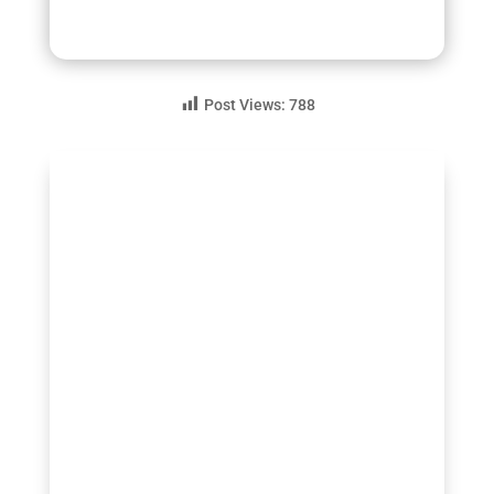
Post Views:
788
guezio.com
Ventre plat après 50 ans : Franchir le cap de
la cinquantaine est une étape de vie riche
en expériences et en maturité. Cependant,
pour de nombreuses femmes, cette période
s’accompagne