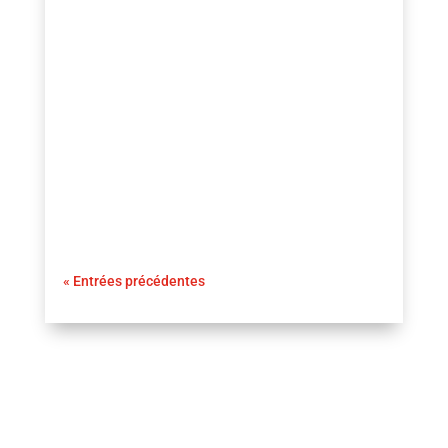
guezio.com
Comprendre la graisse abdominale : Avoir
un ventre plat n’est pas seulement une
question d’esthétique pour l’homme
moderne ; c’est aussi un indicateur clé d’une
bonne santé générale.
« Entrées précédentes