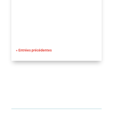
nombreux propriétaires. Heureusement, il
existe des méthodes simples et naturelles
pour éliminer cette mousse tenace et
prévenir son retour....
« Entrées précédentes