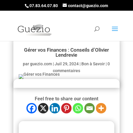
07.83.64.07.80
contact@guezio.com
Gérer vos Finances : Conseils d’Olivier
Lendrevie
par
guezio.com
|
Juil 29, 2024
|
Bon à Savoir
|
0
commentaires
Feel free to share our content