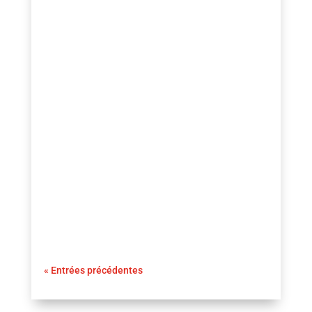
guezio.com
Les Péages Invisibles en France : Si vous
prévoyez de vous rendre en France ou de
traverser le pays cet été, une nouvelle
mesure pourrait bien modifier votre
expérience de conduite
« Entrées précédentes