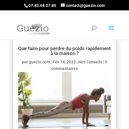
07.83.64.07.80
contact@guezio.com
Que faire pour perdre du poids rapidement
à la maison ?
par
guezio.com
|
Fév 14, 2023
|
Nos Conseils
|
0
commentaires