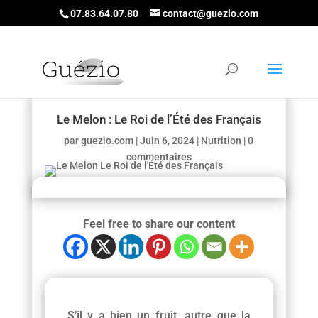
07.83.64.07.80
contact@guezio.com
Le Melon : Le Roi de l’Été des Français
par
guezio.com
|
Juin 6, 2024
|
Nutrition
|
0
commentaires
Feel free to share our content
S’il y a bien un fruit, autre que la