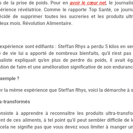
s de la prise de poids. Pour en
avoir le cœur net
, le journal
rience révélatrice. Comme le rapporte Top Santé, ce journa
cidé de supprimer toutes les sucreries et les produits ul
eux mois. Révolution Alimentaire.
 expérience sont édifiants : Steffan Rhys a perdu 5 kilos en 
de vie lui a apporté de nombreux bienfaits, qu’il n’est pas
naliste expliquait qu’en plus de perdre du poids, il avait 
tion de faim et une amélioration significative de son enduranc
xemple ?
er la même expérience que Steffan Rhys, voici la démarche à s
tra-transformés
nsiste à apprendre à reconnaître les produits ultra-transf
 de ces aliments, à tel point qu’il peut sembler difficile de le
 cela ne signifie pas que vous devez vous limiter à manger un