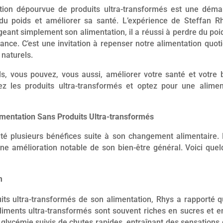
tion dépourvue de produits ultra-transformés est une déma
 du poids et améliorer sa santé. L’expérience de Steffan 
geant simplement son alimentation, il a réussi à perdre du poid
nce. C’est une invitation à repenser notre alimentation quot
 naturels.
s, vous pouvez, vous aussi, améliorer votre santé et votre b
tez les produits ultra-transformés et optez pour une alime
imentation Sans Produits Ultra-transformés
té plusieurs bénéfices suite à son changement alimentaire. 
une amélioration notable de son bien-être général. Voici quel
m
its ultra-transformés de son alimentation, Rhys a rapporté qu
liments ultra-transformés sont souvent riches en sucres et en
glycémie suivis de chutes rapides, entraînant des sensations