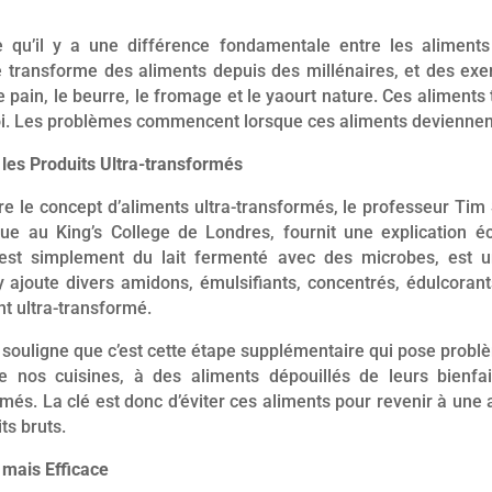
 qu’il y a une différence fondamentale entre les aliments
transforme des aliments depuis des millénaires, et des ex
e pain, le beurre, le fromage et le yaourt nature. Ces aliment
i. Les problèmes commencent lorsque ces aliments deviennent
es Produits Ultra-transformés
 le concept d’aliments ultra-transformés, le professeur Tim S
ue au King’s College de Londres, fournit une explication écl
i est simplement du lait fermenté avec des microbes, est u
 ajoute divers amidons, émulsifiants, concentrés, édulcorants
t ultra-transformé.
souligne que c’est cette étape supplémentaire qui pose problè
e nos cuisines, à des aliments dépouillés de leurs bienfai
rmés. La clé est donc d’éviter ces aliments pour revenir à une 
ts bruts.
mais Efficace