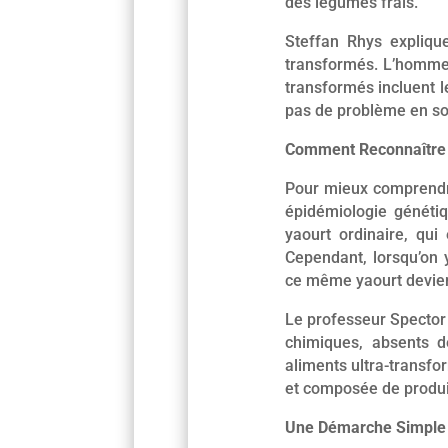
des légumes frais.
Steffan Rhys explique
transformés. L’homme 
transformés incluent l
pas de problème en so
Comment Reconnaître l
Pour mieux comprendre
épidémiologie génétiq
yaourt ordinaire, qu
Cependant, lorsqu’on y
ce même yaourt devien
Le professeur Spector 
chimiques, absents d
aliments ultra-transfo
et composée de produi
Une Démarche Simple 